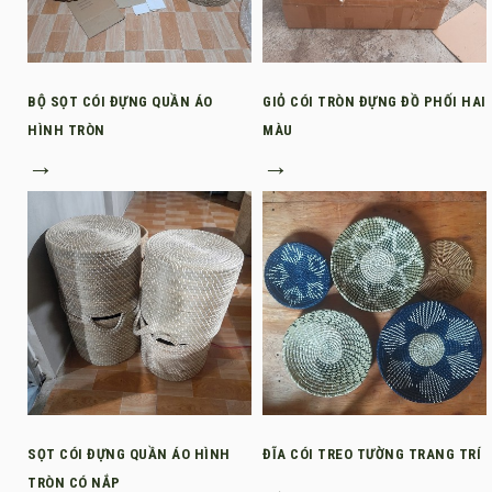
BỘ SỌT CÓI ĐỰNG QUẦN ÁO
GIỎ CÓI TRÒN ĐỰNG ĐỒ PHỐI HAI
HÌNH TRÒN
MÀU
→
→
SỌT CÓI ĐỰNG QUẦN ÁO HÌNH
ĐĨA CÓI TREO TƯỜNG TRANG TRÍ
TRÒN CÓ NẮP
→