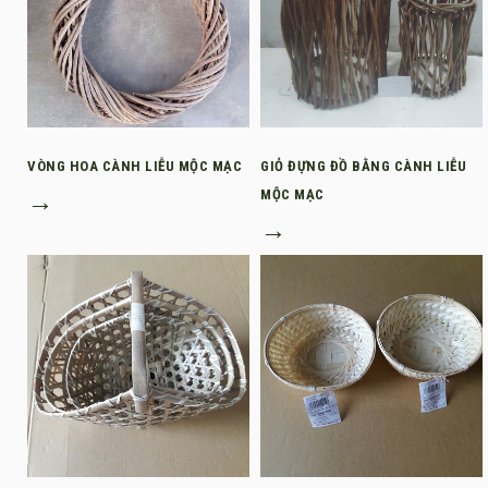
VÒNG HOA CÀNH LIỄU MỘC MẠC
GIỎ ĐỰNG ĐỒ BẰNG CÀNH LIỄU
→
MỘC MẠC
→