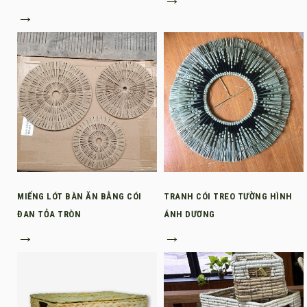
→
MIẾNG LÓT BÀN ĂN BẰNG CÓI
TRANH CÓI TREO TƯỜNG HÌNH
ĐAN TỎA TRÒN
ÁNH DƯƠNG
→
→