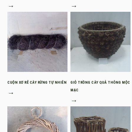
→
→
CUỘN XƠ RỄ CÂY RỪNG TỰ NHIÊN
GIỎ TRỒNG CÂY QUẢ THÔNG MỘC
→
MẠC
→