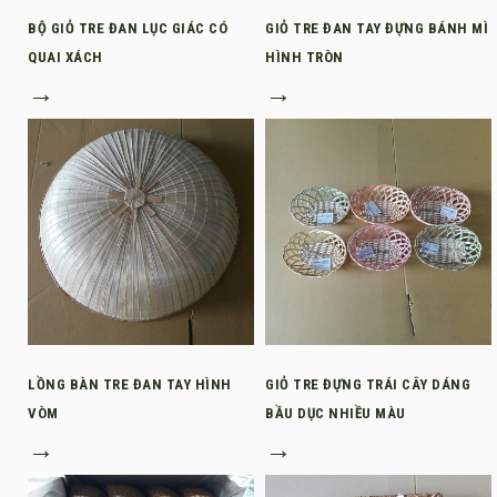
BỘ GIỎ TRE ĐAN LỤC GIÁC CÓ
GIỎ TRE ĐAN TAY ĐỰNG BÁNH MÌ
QUAI XÁCH
HÌNH TRÒN
→
→
LỒNG BÀN TRE ĐAN TAY HÌNH
GIỎ TRE ĐỰNG TRÁI CÂY DÁNG
VÒM
BẦU DỤC NHIỀU MÀU
→
→