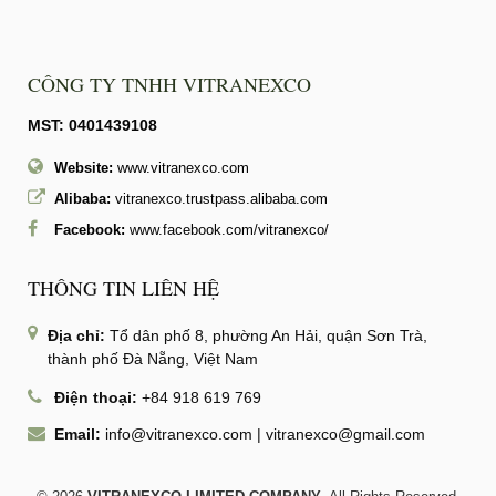
CÔNG TY TNHH VITRANEXCO
MST: 0401439108
Website:
www.vitranexco.com
Alibaba:
vitranexco.trustpass.alibaba.com
Facebook:
www.facebook.com/vitranexco/
THÔNG TIN LIÊN HỆ
Địa chỉ:
Tổ dân phố 8, phường An Hải, quận Sơn Trà,
thành phố Đà Nẵng, Việt Nam
Điện thoại:
+84 918 619 769
Email:
info@vitranexco.com
|
vitranexco@gmail.com