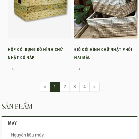
HỘP CÓI ĐỰNG ĐỒ HÌNH CHỮ
GIỎ CÓI HÌNH CHỮ NHẬT PHỐI
NHẬT CÓ NẮP
HAI MÀU
→
→
«
1
2
3
4
»
SẢN PHẨM
MÂY
Nguyên liệu mây