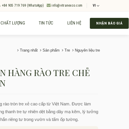
+84 905 719 769 (WhatsApp)
info@vitranexco.com
VI
CHẤT LƯỢNG
TIN TỨC
LIÊN HỆ
NHẬN BÁO GIÁ
Trang nhất
Sản phẩm
Tre
Nguyên liệu tre
N HÀNG RÀO TRE CHẺ
N
 rào tròn tre xẻ cao cấp từ Việt Nam. Được làm
g thanh tre tự nhiên dệt bằng dây mạ kẽm, lý tưởng
hắn riêng tư trong vườn và tấm ốp tường.