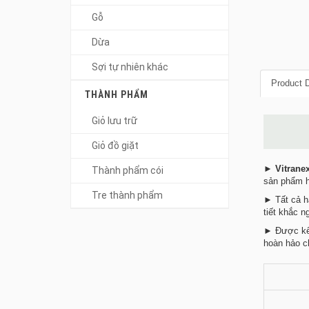
Gỗ
Dừa
Sợi tự nhiên khác
Product D
THÀNH PHẨM
Giỏ lưu trữ
Giỏ đồ giặt
►
Vitrane
Thành phẩm cói
sản phẩm hà
Tre thành phẩm
► Tất cả hà
tiết khắc n
► Được kết 
hoàn hảo c