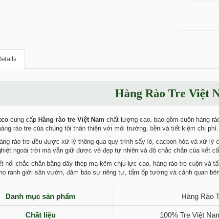
etails
Hàng Rào Tre Việt 
xco
cung cấp
Hàng rào tre Việt Nam
chất lượng cao, bao gồm cuộn hàng rào 
ng rào tre của chúng tôi thân thiện với môi trường, bền và tiết kiệm chi phí.
ng rào tre đều được xử lý thông qua quy trình sấy lò, cacbon hóa và xử lý 
ghiệt ngoài trời mà vẫn giữ được vẻ đẹp tự nhiên và độ chắc chắn của kết cấ
nối chắc chắn bằng dây thép mạ kẽm chịu lực cao, hàng rào tre cuộn và tấm 
ho ranh giới sân vườn, đảm bảo sự riêng tư, tấm ốp tường và cảnh quan bên
Danh mục sản phẩm
Hàng Rào T
Chất liệu
100% Tre Việt Nam