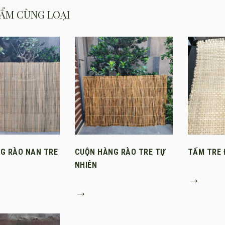
ẨM CÙNG LOẠI
G RÀO NAN TRE
CUỘN HÀNG RÀO TRE TỰ
TẤM TRE 
NHIÊN
→
→