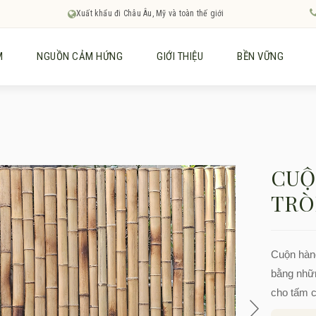
Xuất khẩu đi Châu Âu, Mỹ và toàn thế giới
M
NGUỒN CẢM HỨNG
GIỚI THIỆU
BỀN VỮNG
CUỘ
TRÒ
Cuộn hàng
bằng nhữn
cho tấm c