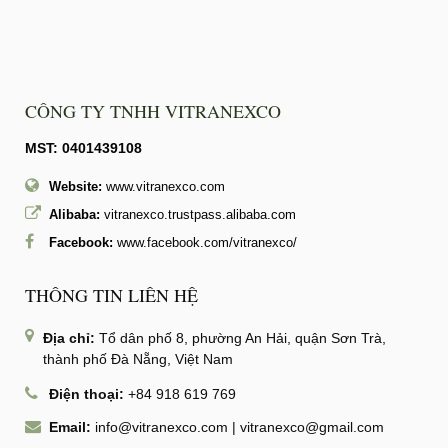
CÔNG TY TNHH VITRANEXCO
MST: 0401439108
Website:
www.vitranexco.com
Alibaba:
vitranexco.trustpass.alibaba.com
Facebook:
www.facebook.com/vitranexco/
THÔNG TIN LIÊN HỆ
Địa chỉ:
Tổ dân phố 8, phường An Hải, quận Sơn Trà,
thành phố Đà Nẵng, Việt Nam
Điện thoại:
+84 918 619 769
Email:
info@vitranexco.com
|
vitranexco@gmail.com