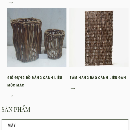
→
GIỎ ĐỰNG ĐỒ BẰNG CÀNH LIỄU
TẤM HÀNG RÀO CÀNH LIỄU ĐAN
MỘC MẠC
→
→
SẢN PHẨM
MÂY