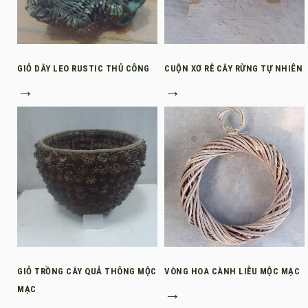
GIỎ DÂY LEO RUSTIC THỦ CÔNG
CUỘN XƠ RỄ CÂY RỪNG TỰ NHIÊN
→
→
GIỎ TRỒNG CÂY QUẢ THÔNG MỘC
VÒNG HOA CÀNH LIỄU MỘC MẠC
MẠC
→