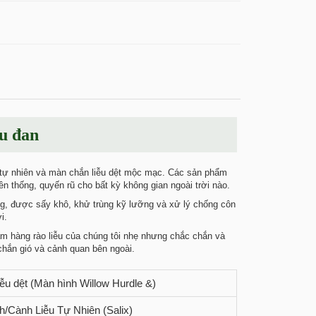
u đan
 tự nhiên và màn chắn liễu dệt mộc mạc. Các sản phẩm
ền thống, quyến rũ cho bất kỳ không gian ngoài trời nào.
g, được sấy khô, khử trùng kỹ lưỡng và xử lý chống côn
i.
 hàng rào liễu của chúng tôi nhẹ nhưng chắc chắn và
chắn gió và cảnh quan bên ngoài.
ễu dệt (Màn hình Willow Hurdle &)
/Cành Liễu Tự Nhiên (Salix)