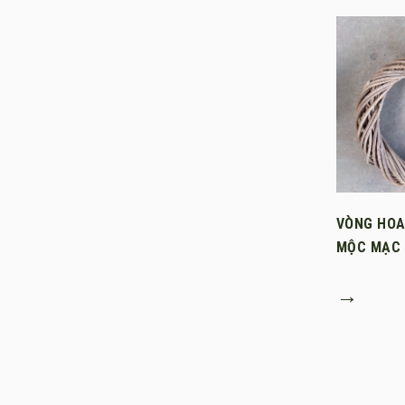
VÒNG HOA
MỘC MẠC
→