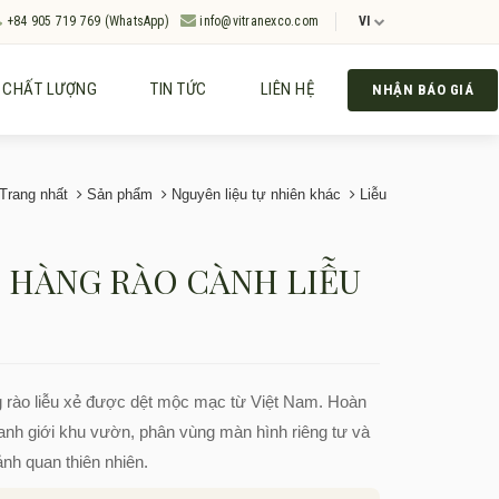
+84 905 719 769 (WhatsApp)
info@vitranexco.com
VI
CHẤT LƯỢNG
TIN TỨC
LIÊN HỆ
NHẬN BÁO GIÁ
Trang nhất
Sản phẩm
Nguyên liệu tự nhiên khác
Liễu
 HÀNG RÀO CÀNH LIỄU
 rào liễu xẻ được dệt mộc mạc từ Việt Nam. Hoàn
anh giới khu vườn, phân vùng màn hình riêng tư và
ảnh quan thiên nhiên.