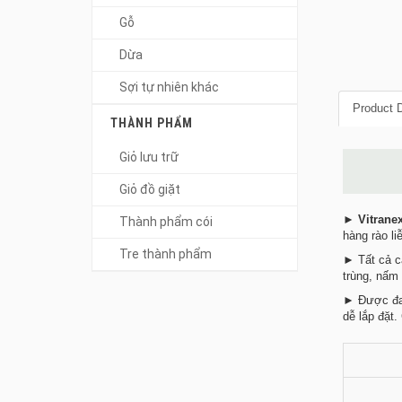
Gỗ
Dừa
Sợi tự nhiên khác
Product D
THÀNH PHẨM
Giỏ lưu trữ
Giỏ đồ giặt
►
Vitrane
Thành phẩm cói
hàng rào li
Tre thành phẩm
► Tất cả c
trùng, nấm 
► Được đan
dễ lắp đặt.