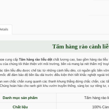
etails
Tấm hàng rào cành liễ
xco
cung cấp
Tấm hàng rào liễu dệt
chất lượng cao, bao gồm hàng rào liễu
ễu của chúng tôi thân thiện với môi trường, bền và mang lại nét thẩm mỹ truy
ác tấm liễu đều được chế tác từ những cành liễu dẻo, có nguồn gốc bền vữn
mốc để đảm bảo độ bền lâu dài trước điều kiện thời tiết khắc nghiệt ngoài trờ
 xen chắc chắn xung quanh các thanh khung thẳng đứng chắc chắn, các tấm
 Chúng hoàn hảo cho ranh giới khu vườn truyền thống, sàng lọc sự riêng tư, 
Danh mục sản phẩm
Tấm hàng rào li
Chất liệu
100% Cành