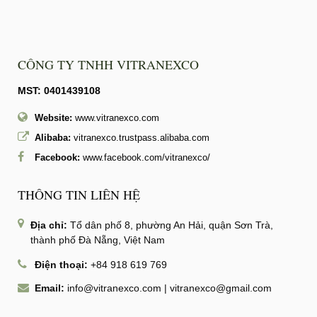
CÔNG TY TNHH VITRANEXCO
MST: 0401439108
Website:
www.vitranexco.com
Alibaba:
vitranexco.trustpass.alibaba.com
Facebook:
www.facebook.com/vitranexco/
THÔNG TIN LIÊN HỆ
Địa chỉ:
Tổ dân phố 8, phường An Hải, quận Sơn Trà,
thành phố Đà Nẵng, Việt Nam
Điện thoại:
+84 918 619 769
Email:
info@vitranexco.com
|
vitranexco@gmail.com