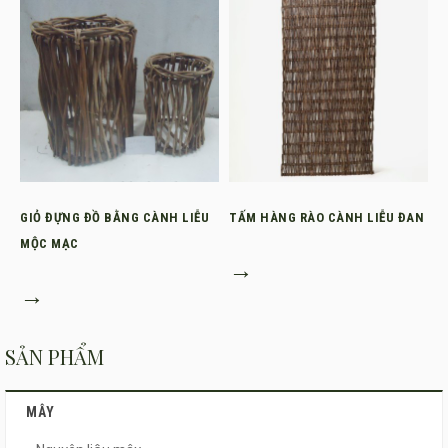
GIỎ ĐỰNG ĐỒ BẰNG CÀNH LIỄU
TẤM HÀNG RÀO CÀNH LIỄU ĐAN
MỘC MẠC
→
→
SẢN PHẨM
MÂY