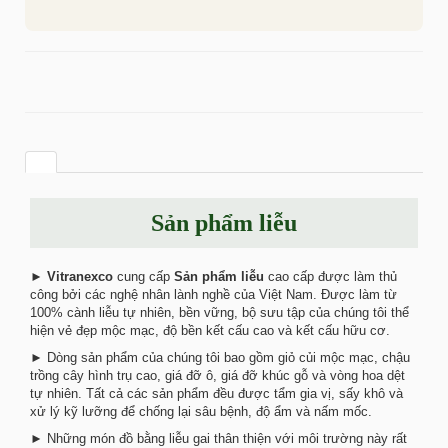
Sản phẩm liễu
►
Vitranexco
cung cấp
Sản phẩm liễu
cao cấp được làm thủ
công bởi các nghệ nhân lành nghề của Việt Nam. Được làm từ
100% cành liễu tự nhiên, bền vững, bộ sưu tập của chúng tôi thể
hiện vẻ đẹp mộc mạc, độ bền kết cấu cao và kết cấu hữu cơ.
► Dòng sản phẩm của chúng tôi bao gồm giỏ củi mộc mạc, chậu
trồng cây hình trụ cao, giá đỡ ô, giá đỡ khúc gỗ và vòng hoa dệt
tự nhiên. Tất cả các sản phẩm đều được tẩm gia vị, sấy khô và
xử lý kỹ lưỡng để chống lại sâu bệnh, độ ẩm và nấm mốc.
► Những món đồ bằng liễu gai thân thiện với môi trường này rất