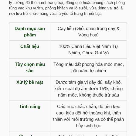
lý tưởng để thêm nét trang trại, đồng quê hoặc phong cách phóng
túng vào khu vườn, phòng khách và lò sưởi, vừa đóng vai trò là
nơi lưu trữ chức năng vừa là yếu tố trang trí nổi bật.
Danh mục sản
Cây liễu (Giỏ, chậu trồng cây &
phẩm
Vòng hoa)
Chất liệu
100% Cành Liễu Việt Nam Tự
Nhiên, Chưa Gọt Vỏ
Tùy chọn màu
Tông màu đất phong hóa mộc mạc,
sắc
nâu xám tự nhiên
Xử lý bề mặt
Được tẩm gia vị đầy đủ, sấy khô,
kiểm soát độ ẩm dưới 15%, chống
nấm mốc, không thuốc trừ sâu
Tính năng
Cấu trúc chắc chắn, độ bền kéo
cao, kiểu dệt hở thoáng khí, thân
thiện với môi trường và có thể phân
hủy sinh học