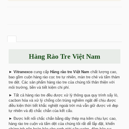
Hàng Rào Tre Việt Nam
►
Vitranexco
cung cấp
Hàng rào tre Việt Nam
chất lượng cao,
bao gồm cuộn hàng rào cọc tre tự nhiên, màn tre chẻ và tấm thảm
tre dệt. Các sản phẩm hàng rào tre của chúng tôi thân thiện với
môi trường, bền và tiết kiệm chi phí.
► Tất cả hàng rào tre đều được xử lý thông qua quy trình sấy lò,
cacbon hóa và xử lý chống côn trùng nghiêm ngặt để chịu được
điều kiện thời tiết khắc nghiệt ngoài trời mà vẫn giữ được vẻ đẹp
tự nhiên và độ chắc chắn của kết cấu.
► Được kết nối chắc chắn bằng dây thép mạ kẽm chịu lực cao,
hàng rào tre cuộn và tấm dệt của chúng tôi rất dễ lắp đặt, khiến
chúng trở nên hoàn hảo cho ranh giới sân vườn, đảm bảo sự