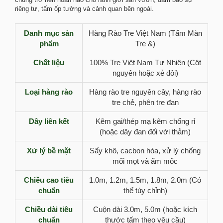
riêng tư, tấm ốp tường và cảnh quan bên ngoài.
Danh mục sản
Hàng Rào Tre Việt Nam (Tấm Màn
phẩm
Tre &)
Chất liệu
100% Tre Việt Nam Tự Nhiên (Cột
nguyên hoặc xẻ đôi)
Loại hàng rào
Hàng rào tre nguyên cây, hàng rào
tre chẻ, phên tre đan
Dây liên kết
Kẽm gai/thép mạ kẽm chống rỉ
(hoặc dây đan đối với thảm)
Xử lý bề mặt
Sấy khô, cacbon hóa, xử lý chống
mối mọt và ẩm mốc
Chiều cao tiêu
1.0m, 1.2m, 1.5m, 1.8m, 2.0m (Có
chuẩn
thể tùy chỉnh)
Chiều dài tiêu
Cuộn dài 3.0m, 5.0m (hoặc kích
chuẩn
thước tấm theo yêu cầu)