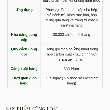
thực phẩm, bền và chống nấm mốc
Ứng dụng
Phục vụ đồ ăn, sắp xếp nhà bếp,
giỏ bánh mì, khay sạc bàn, hộp
đựng quà tặng và trang trí khách
sạn/nhà hàng
Khả năng cung
30.000 chiếc mỗi tháng
cấp
Quy cách đóng
Đóng gói theo bộ lồng nhau trong
gói
hộp carton xuất khẩu chính với
silica gel hút ẩm
Cảng xuất hàng
Việt Nam
Thời gian giao
7-15 ngày (Tùy theo số lượng đặt
hàng
hàng)
SẢN PHẨM CÙNG LOẠI