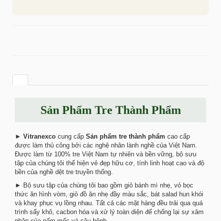
Sản Phẩm Tre Thành Phẩm
►
Vitranexco
cung cấp
Sản phẩm tre thành phẩm
cao cấp
được làm thủ công bởi các nghệ nhân lành nghề của Việt Nam.
Được làm từ 100% tre Việt Nam tự nhiên và bền vững, bộ sưu
tập của chúng tôi thể hiện vẻ đẹp hữu cơ, tính linh hoạt cao và độ
bền của nghề dệt tre truyền thống.
► Bộ sưu tập của chúng tôi bao gồm giỏ bánh mì nhẹ, vỏ bọc
thức ăn hình vòm, giỏ đồ ăn nhẹ đầy màu sắc, bát salad hun khói
và khay phục vụ lồng nhau. Tất cả các mặt hàng đều trải qua quá
trình sấy khô, cacbon hóa và xử lý toàn diện để chống lại sự xâm
nhập của nấm mốc và sâu bệnh.