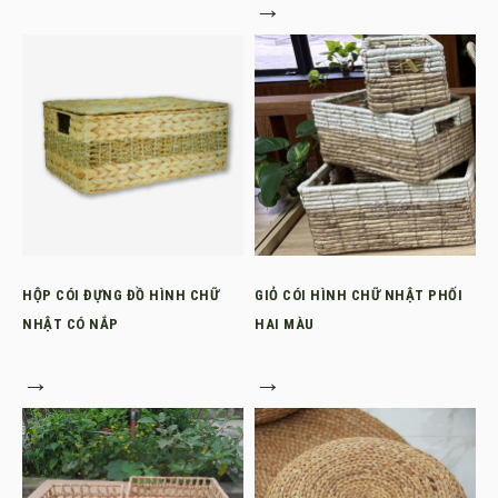
→
HỘP CÓI ĐỰNG ĐỒ HÌNH CHỮ
GIỎ CÓI HÌNH CHỮ NHẬT PHỐI
NHẬT CÓ NẮP
HAI MÀU
→
→