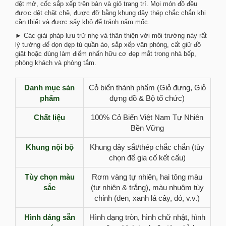
dệt mở, cốc sắp xếp trên bàn và giỏ trang trí. Mọi món đồ đều
được dệt chặt chẽ, được đỡ bằng khung dây thép chắc chắn khi
cần thiết và được sấy khô để tránh nấm mốc.
► Các giải pháp lưu trữ nhẹ và thân thiện với môi trường này rất
lý tưởng để dọn dẹp tủ quần áo, sắp xếp văn phòng, cất giữ đồ
giặt hoặc dùng làm điểm nhấn hữu cơ đẹp mắt trong nhà bếp,
phòng khách và phòng tắm.
Danh mục sản
Cỏ biển thành phẩm (Giỏ đựng, Giỏ
phẩm
đựng đồ & Bộ tổ chức)
Chất liệu
100% Cỏ Biển Việt Nam Tự Nhiên
Bền Vững
Khung nội bộ
Khung dây sắt/thép chắc chắn (tùy
chọn để gia cố kết cấu)
Tùy chọn màu
Rơm vàng tự nhiên, hai tông màu
sắc
(tự nhiên & trắng), màu nhuộm tùy
chỉnh (đen, xanh lá cây, đỏ, v.v.)
Hình dáng sẵn
Hình dạng tròn, hình chữ nhật, hình