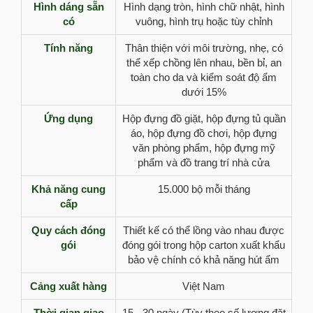
Hình dáng sẵn
Hình dạng tròn, hình chữ nhật, hình
có
vuông, hình trụ hoặc tùy chỉnh
Tính năng
Thân thiện với môi trường, nhẹ, có
thể xếp chồng lên nhau, bền bỉ, an
toàn cho da và kiểm soát độ ẩm
dưới 15%
Ứng dụng
Hộp đựng đồ giặt, hộp đựng tủ quần
áo, hộp đựng đồ chơi, hộp đựng
văn phòng phẩm, hộp đựng mỹ
phẩm và đồ trang trí nhà cửa
Khả năng cung
15.000 bộ mỗi tháng
cấp
Quy cách đóng
Thiết kế có thể lồng vào nhau được
gói
đóng gói trong hộp carton xuất khẩu
bảo vệ chính có khả năng hút ẩm
Cảng xuất hàng
Việt Nam
Thời gian giao
15 - 30 ngày (Tùy theo số lượng đặt