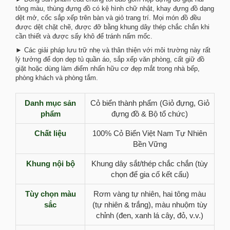
tông màu, thùng đựng đồ có kệ hình chữ nhật, khay đựng đồ dạng
dệt mở, cốc sắp xếp trên bàn và giỏ trang trí. Mọi món đồ đều
được dệt chặt chẽ, được đỡ bằng khung dây thép chắc chắn khi
cần thiết và được sấy khô để tránh nấm mốc.
► Các giải pháp lưu trữ nhẹ và thân thiện với môi trường này rất
lý tưởng để dọn dẹp tủ quần áo, sắp xếp văn phòng, cất giữ đồ
giặt hoặc dùng làm điểm nhấn hữu cơ đẹp mắt trong nhà bếp,
phòng khách và phòng tắm.
Danh mục sản
Cỏ biển thành phẩm (Giỏ đựng, Giỏ
phẩm
đựng đồ & Bộ tổ chức)
Chất liệu
100% Cỏ Biển Việt Nam Tự Nhiên
Bền Vững
Khung nội bộ
Khung dây sắt/thép chắc chắn (tùy
chọn để gia cố kết cấu)
Tùy chọn màu
Rơm vàng tự nhiên, hai tông màu
sắc
(tự nhiên & trắng), màu nhuộm tùy
chỉnh (đen, xanh lá cây, đỏ, v.v.)