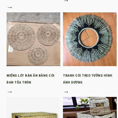
→
MIẾNG LÓT BÀN ĂN BẰNG CÓI
TRANH CÓI TREO TƯỜNG HÌNH
ĐAN TỎA TRÒN
ÁNH DƯƠNG
→
→