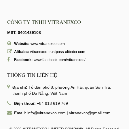
CÔNG TY TNHH VITRANEXCO
MST: 0401439108
Website:
www.vitranexco.com
Alibaba:
vitranexco.trustpass.alibaba.com
Facebook:
www.facebook.com/vitranexco/
THÔNG TIN LIÊN HỆ
Địa chỉ:
Tổ dân phố 8, phường An Hải, quận Sơn Trà,
thành phố Đà Nẵng, Việt Nam
Điện thoại:
+84 918 619 769
Email:
info@vitranexco.com
|
vitranexco@gmail.com