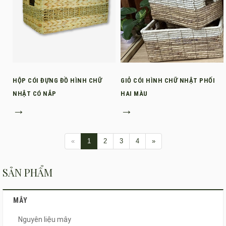
HỘP CÓI ĐỰNG ĐỒ HÌNH CHỮ
GIỎ CÓI HÌNH CHỮ NHẬT PHỐI
NHẬT CÓ NẮP
HAI MÀU
→
→
«
1
2
3
4
»
SẢN PHẨM
MÂY
Nguyên liệu mây