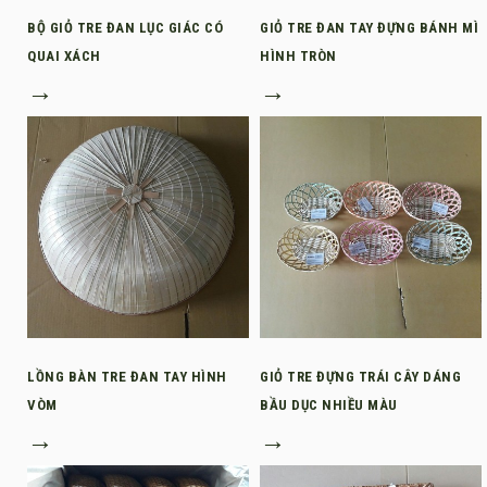
BỘ GIỎ TRE ĐAN LỤC GIÁC CÓ
GIỎ TRE ĐAN TAY ĐỰNG BÁNH MÌ
QUAI XÁCH
HÌNH TRÒN
→
→
LỒNG BÀN TRE ĐAN TAY HÌNH
GIỎ TRE ĐỰNG TRÁI CÂY DÁNG
VÒM
BẦU DỤC NHIỀU MÀU
→
→