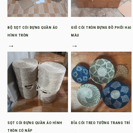
BỘ SỌT CÓI ĐỰNG QUẦN ÁO
GIỎ CÓI TRÒN ĐỰNG ĐỒ PHỐI HAI
HÌNH TRÒN
MÀU
→
→
SỌT CÓI ĐỰNG QUẦN ÁO HÌNH
ĐĨA CÓI TREO TƯỜNG TRANG TRÍ
TRÒN CÓ NẮP
→