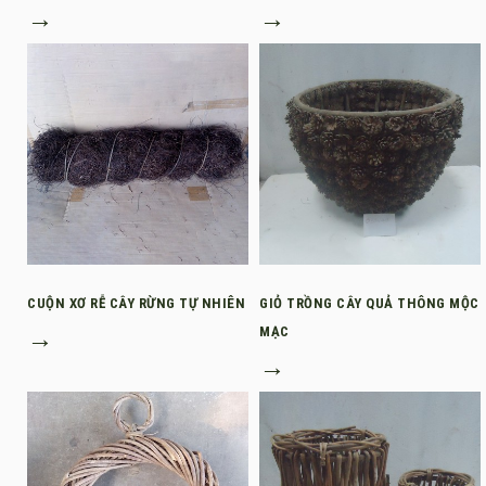
→
→
CUỘN XƠ RỄ CÂY RỪNG TỰ NHIÊN
GIỎ TRỒNG CÂY QUẢ THÔNG MỘC
→
MẠC
→