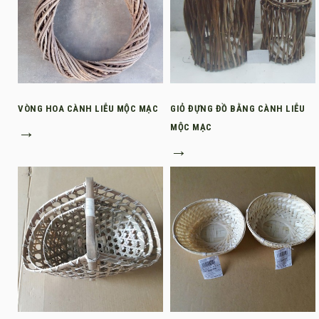
VÒNG HOA CÀNH LIỄU MỘC MẠC
GIỎ ĐỰNG ĐỒ BẰNG CÀNH LIỄU
→
MỘC MẠC
→