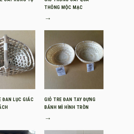
THÔNG MỘC MẠC
→
E ĐAN LỤC GIÁC
GIỎ TRE ĐAN TAY ĐỰNG
XÁCH
BÁNH MÌ HÌNH TRÒN
→