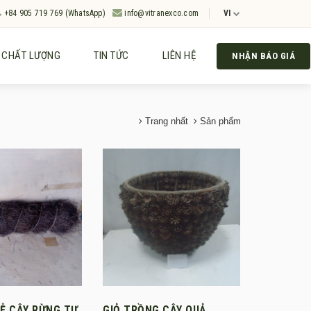
+84 905 719 769 (WhatsApp)
info@vitranexco.com
VI
CHẤT LƯỢNG
TIN TỨC
LIÊN HỆ
NHẬN BÁO GIÁ
Trang nhất
Sản phẩm
Ễ CÂY RỪNG TỰ
GIỎ TRỒNG CÂY QUẢ