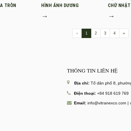
ỎA TRÒN
HÌNH ÁNH DƯƠNG
CHỮ NHẬT
→
→
«
1
2
3
4
»
THÔNG TIN LIÊN HỆ
Địa chỉ:
Tổ dân phố 8, phường
Điện thoại:
+84 918 619 769
Email:
info@vitranexco.com
|