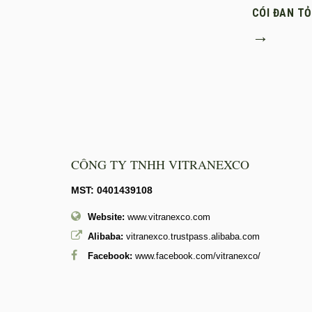
CÓI ĐAN T
→
CÔNG TY TNHH VITRANEXCO
MST: 0401439108
Website:
www.vitranexco.com
Alibaba:
vitranexco.trustpass.alibaba.com
Facebook:
www.facebook.com/vitranexco/