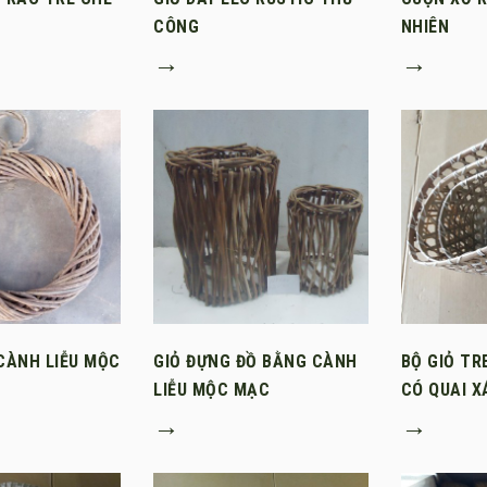
CÔNG
NHIÊN
→
→
CÀNH LIỄU MỘC
GIỎ ĐỰNG ĐỒ BẰNG CÀNH
BỘ GIỎ TR
LIỄU MỘC MẠC
CÓ QUAI 
→
→