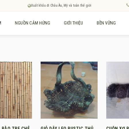
Xuất khẩu đi Châu Âu, Mỹ và toàn thế giới
M
NGUỒN CẢM HỨNG
GIỚI THIỆU
BỀN VỮNG
 RÀO TRE CHẺ
GIỎ DÂY LEO RUSTIC THỦ
CUỘN XƠ R