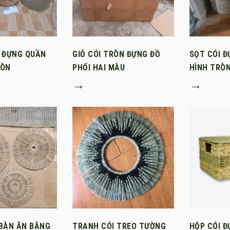
I ĐỰNG QUẦN
GIỎ CÓI TRÒN ĐỰNG ĐỒ
SỌT CÓI 
RÒN
PHỐI HAI MÀU
HÌNH TRÒ
→
→
 BÀN ĂN BẰNG
TRANH CÓI TREO TƯỜNG
HỘP CÓI Đ