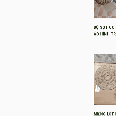
BỘ SỌT CÓ
ÁO HÌNH T
→
MIẾNG LÓT