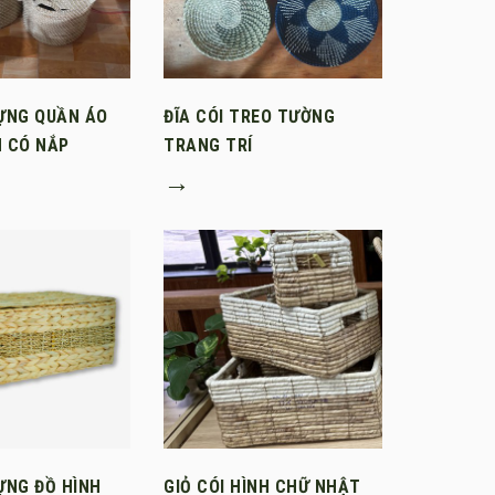
ĐỰNG QUẦN ÁO
ĐĨA CÓI TREO TƯỜNG
N CÓ NẮP
TRANG TRÍ
→
ỰNG ĐỒ HÌNH
GIỎ CÓI HÌNH CHỮ NHẬT