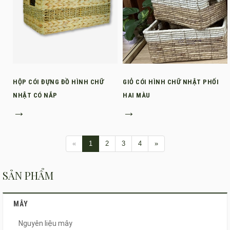
HỘP CÓI ĐỰNG ĐỒ HÌNH CHỮ
GIỎ CÓI HÌNH CHỮ NHẬT PHỐI
NHẬT CÓ NẮP
HAI MÀU
→
→
«
1
2
3
4
»
SẢN PHẨM
MÂY
Nguyên liệu mây