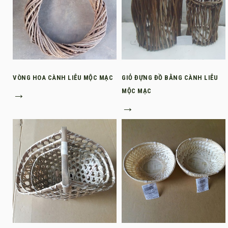
VÒNG HOA CÀNH LIỄU MỘC MẠC
GIỎ ĐỰNG ĐỒ BẰNG CÀNH LIỄU
→
MỘC MẠC
→