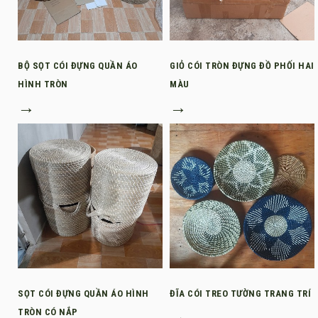
BỘ SỌT CÓI ĐỰNG QUẦN ÁO
GIỎ CÓI TRÒN ĐỰNG ĐỒ PHỐI HAI
HÌNH TRÒN
MÀU
→
→
SỌT CÓI ĐỰNG QUẦN ÁO HÌNH
ĐĨA CÓI TREO TƯỜNG TRANG TRÍ
TRÒN CÓ NẮP
→