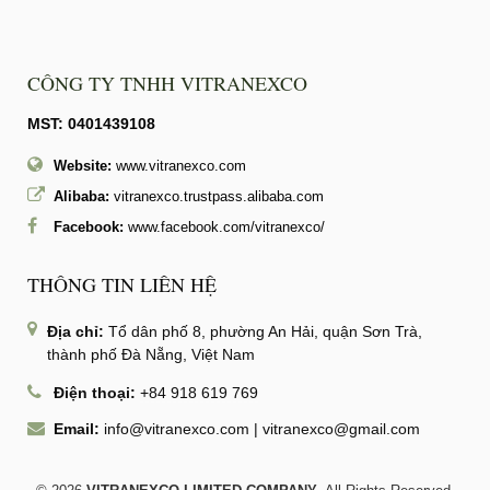
CÔNG TY TNHH VITRANEXCO
MST: 0401439108
Website:
www.vitranexco.com
Alibaba:
vitranexco.trustpass.alibaba.com
Facebook:
www.facebook.com/vitranexco/
THÔNG TIN LIÊN HỆ
Địa chỉ:
Tổ dân phố 8, phường An Hải, quận Sơn Trà,
thành phố Đà Nẵng, Việt Nam
Điện thoại:
+84 918 619 769
Email:
info@vitranexco.com
|
vitranexco@gmail.com