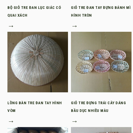
BỘ GIỎ TRE ĐAN LỤC GIÁC CÓ
GIỎ TRE ĐAN TAY ĐỰNG BÁNH MÌ
QUAI XÁCH
HÌNH TRÒN
→
→
LỒNG BÀN TRE ĐAN TAY HÌNH
GIỎ TRE ĐỰNG TRÁI CÂY DÁNG
VÒM
BẦU DỤC NHIỀU MÀU
→
→