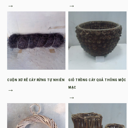
→
→
CUỘN XƠ RỄ CÂY RỪNG TỰ NHIÊN
GIỎ TRỒNG CÂY QUẢ THÔNG MỘC
→
MẠC
→