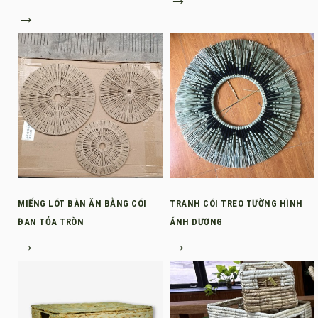
→
MIẾNG LÓT BÀN ĂN BẰNG CÓI
TRANH CÓI TREO TƯỜNG HÌNH
ĐAN TỎA TRÒN
ÁNH DƯƠNG
→
→