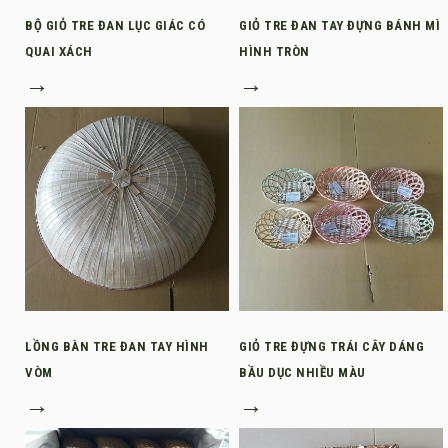
BỘ GIỎ TRE ĐAN LỤC GIÁC CÓ
GIỎ TRE ĐAN TAY ĐỰNG BÁNH MÌ
QUAI XÁCH
HÌNH TRÒN
→
→
LỒNG BÀN TRE ĐAN TAY HÌNH
GIỎ TRE ĐỰNG TRÁI CÂY DÁNG
VÒM
BẦU DỤC NHIỀU MÀU
→
→