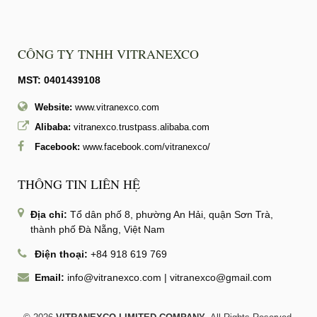
CÔNG TY TNHH VITRANEXCO
MST: 0401439108
Website:
www.vitranexco.com
Alibaba:
vitranexco.trustpass.alibaba.com
Facebook:
www.facebook.com/vitranexco/
THÔNG TIN LIÊN HỆ
Địa chỉ:
Tổ dân phố 8, phường An Hải, quận Sơn Trà,
thành phố Đà Nẵng, Việt Nam
Điện thoại:
+84 918 619 769
Email:
info@vitranexco.com
|
vitranexco@gmail.com