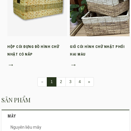
HỘP CÓI ĐỰNG ĐỒ HÌNH CHỮ
GIỎ CÓI HÌNH CHỮ NHẬT PHỐI
NHẬT CÓ NẮP
HAI MÀU
→
→
«
1
2
3
4
»
SẢN PHẨM
MÂY
Nguyên liệu mây