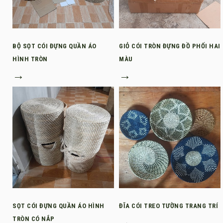
BỘ SỌT CÓI ĐỰNG QUẦN ÁO
GIỎ CÓI TRÒN ĐỰNG ĐỒ PHỐI HAI
HÌNH TRÒN
MÀU
→
→
SỌT CÓI ĐỰNG QUẦN ÁO HÌNH
ĐĨA CÓI TREO TƯỜNG TRANG TRÍ
TRÒN CÓ NẮP
→