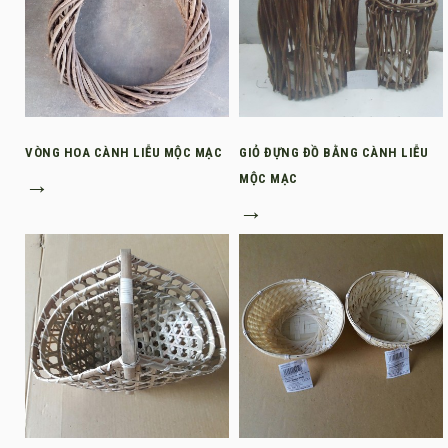
VÒNG HOA CÀNH LIỄU MỘC MẠC
GIỎ ĐỰNG ĐỒ BẰNG CÀNH LIỄU
→
MỘC MẠC
→