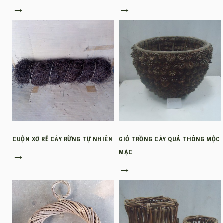
→
→
CUỘN XƠ RỄ CÂY RỪNG TỰ NHIÊN
GIỎ TRỒNG CÂY QUẢ THÔNG MỘC
→
MẠC
→