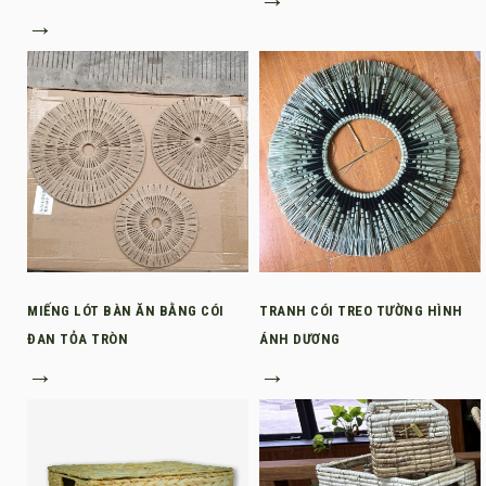
→
MIẾNG LÓT BÀN ĂN BẰNG CÓI
TRANH CÓI TREO TƯỜNG HÌNH
ĐAN TỎA TRÒN
ÁNH DƯƠNG
→
→