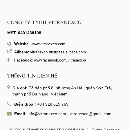
CÔNG TY TNHH VITRANEXCO
MST: 0401439108
Website:
www.vitranexco.com
Alibaba:
vitranexco.trustpass.alibaba.com
Facebook:
www.facebook.com/vitranexco/
THÔNG TIN LIÊN HỆ
Địa chỉ:
Tổ dân phố 8, phường An Hải, quận Sơn Trà,
thành phố Đà Nẵng, Việt Nam
Điện thoại:
+84 918 619 769
Email:
info@vitranexco.com
|
vitranexco@gmail.com