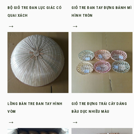
BỘ GIỎ TRE ĐAN LỤC GIÁC CÓ
GIỎ TRE ĐAN TAY ĐỰNG BÁNH MÌ
QUAI XÁCH
HÌNH TRÒN
→
→
LỒNG BÀN TRE ĐAN TAY HÌNH
GIỎ TRE ĐỰNG TRÁI CÂY DÁNG
VÒM
BẦU DỤC NHIỀU MÀU
→
→