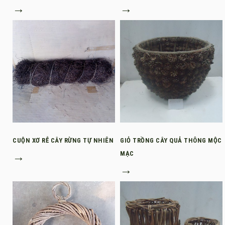
→
→
CUỘN XƠ RỄ CÂY RỪNG TỰ NHIÊN
GIỎ TRỒNG CÂY QUẢ THÔNG MỘC
→
MẠC
→