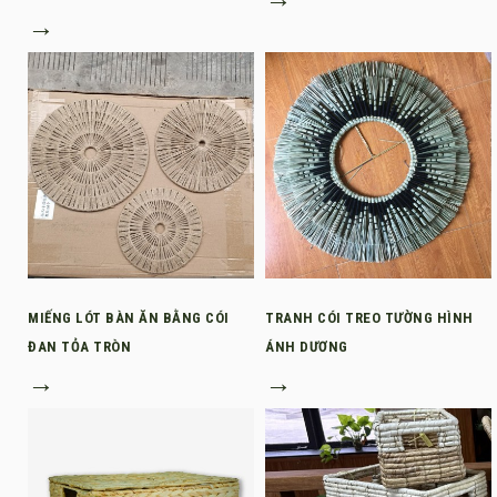
→
MIẾNG LÓT BÀN ĂN BẰNG CÓI
TRANH CÓI TREO TƯỜNG HÌNH
ĐAN TỎA TRÒN
ÁNH DƯƠNG
→
→