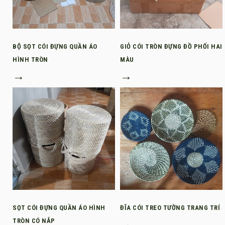
BỘ SỌT CÓI ĐỰNG QUẦN ÁO
GIỎ CÓI TRÒN ĐỰNG ĐỒ PHỐI HAI
HÌNH TRÒN
MÀU
→
→
SỌT CÓI ĐỰNG QUẦN ÁO HÌNH
ĐĨA CÓI TREO TƯỜNG TRANG TRÍ
TRÒN CÓ NẮP
→