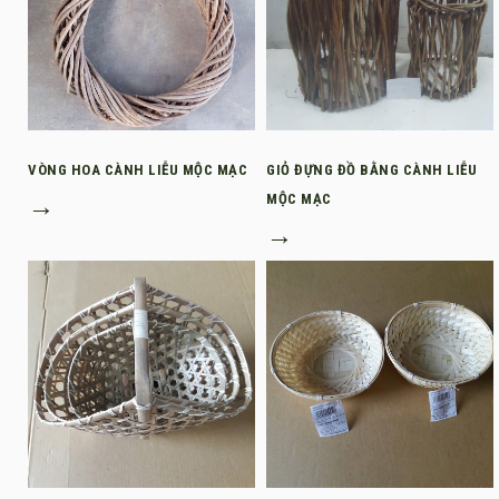
VÒNG HOA CÀNH LIỄU MỘC MẠC
GIỎ ĐỰNG ĐỒ BẰNG CÀNH LIỄU
→
MỘC MẠC
→