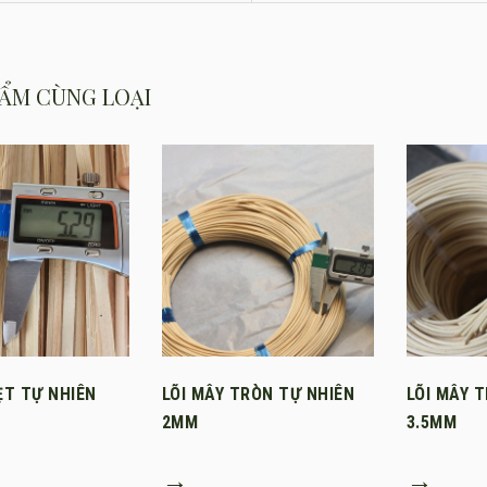
ẨM CÙNG LOẠI
ẸT TỰ NHIÊN
LÕI MÂY TRÒN TỰ NHIÊN
LÕI MÂY 
2MM
3.5MM
→
→