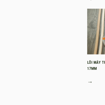
LÕI MÂY T
17MM
→