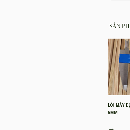
SẢN PH
LÕI MÂY D
5MM
→