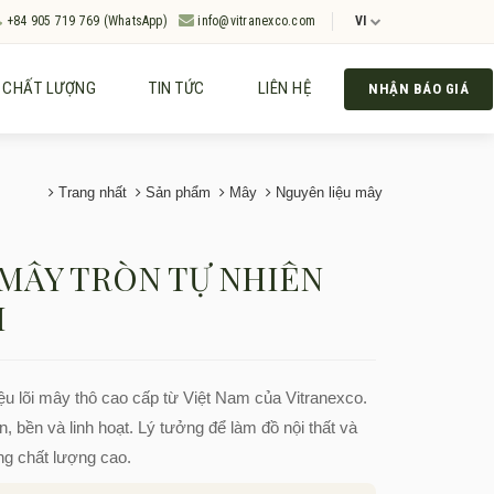
+84 905 719 769 (WhatsApp)
info@vitranexco.com
VI
CHẤT LƯỢNG
TIN TỨC
LIÊN HỆ
NHẬN BÁO GIÁ
Trang nhất
Sản phẩm
Mây
Nguyên liệu mây
 MÂY TRÒN TỰ NHIÊN
M
ệu lõi mây thô cao cấp từ Việt Nam của Vitranexco.
, bền và linh hoạt. Lý tưởng để làm đồ nội thất và
ng chất lượng cao.