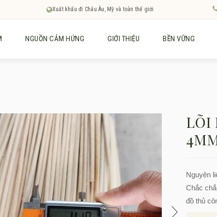
Xuất khẩu đi Châu Âu, Mỹ và toàn thế giới
M
NGUỒN CẢM HỨNG
GIỚI THIỆU
BỀN VỮNG
LÕI
4M
Nguyên li
Chắc chắn
đồ thủ cô