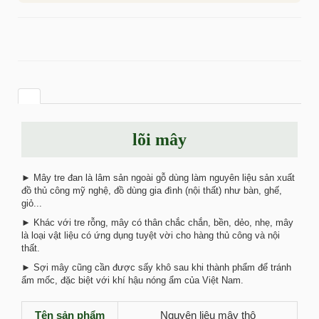
lõi mây
► Mây tre đan là lâm sản ngoài gỗ dùng làm nguyên liệu sản xuất
đồ thủ công mỹ nghệ, đồ dùng gia đình (nội thất) như bàn, ghế,
giỏ...
► Khác với tre rỗng, mây có thân chắc chắn, bền, dẻo, nhẹ, mây
là loại vật liệu có ứng dụng tuyệt vời cho hàng thủ công và nội
thất.
► Sợi mây cũng cần được sấy khô sau khi thành phẩm để tránh
ẩm mốc, đặc biệt với khí hậu nóng ẩm của Việt Nam.
Tên sản phẩm
Nguyên liệu mây thô