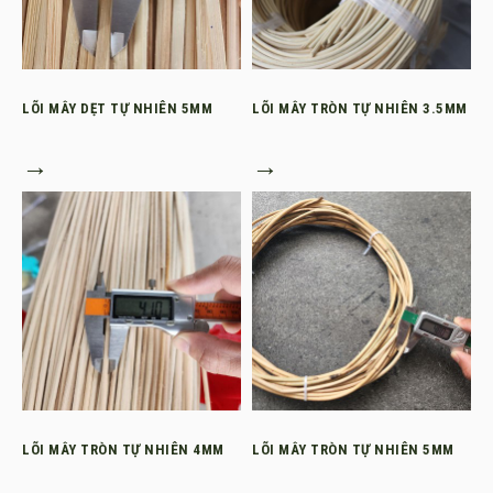
LÕI MÂY DẸT TỰ NHIÊN 5MM
LÕI MÂY TRÒN TỰ NHIÊN 3.5MM
→
→
LÕI MÂY TRÒN TỰ NHIÊN 4MM
LÕI MÂY TRÒN TỰ NHIÊN 5MM