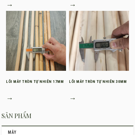
→
→
LÕI MÂY TRÒN TỰ NHIÊN 17MM
LÕI MÂY TRÒN TỰ NHIÊN 30MM
→
→
SẢN PHẨM
MÂY