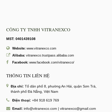
CÔNG TY TNHH VITRANEXCO
MST: 0401439108
Website:
www.vitranexco.com
Alibaba:
vitranexco.trustpass.alibaba.com
Facebook:
www.facebook.com/vitranexco/
THÔNG TIN LIÊN HỆ
Địa chỉ:
Tổ dân phố 8, phường An Hải, quận Sơn Trà,
thành phố Đà Nẵng, Việt Nam
Điện thoại:
+84 918 619 769
Email:
info@vitranexco.com
|
vitranexco@gmail.com