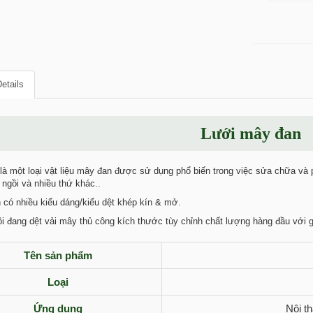
etails
Lưới mây đan
à một loại vật liệu mây đan được sử dụng phổ biến trong việc sửa chữa và p
 ngồi và nhiều thứ khác..
có nhiều kiểu dáng/kiểu dệt khép kín & mở.
i đang dệt vải mây thủ công kích thước tùy chỉnh chất lượng hàng đầu với g
Tên sản phẩm
Loại
Ứng dụng
Nội t