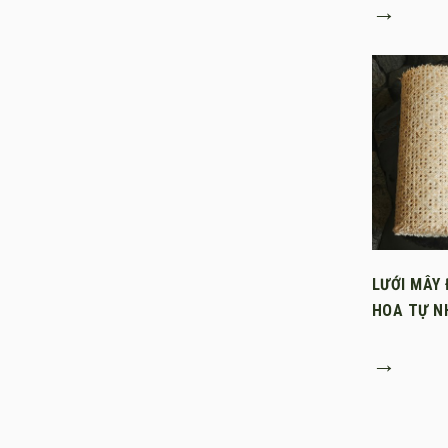
→
LƯỚI MÂY
HOA TỰ N
→