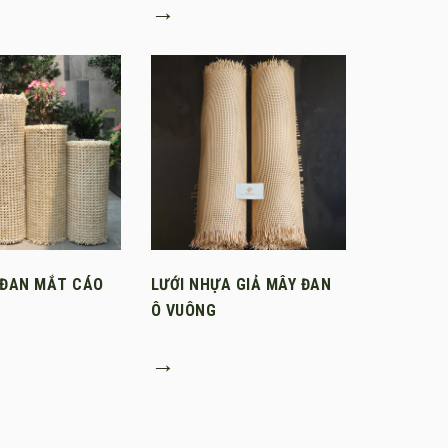
→
 ĐAN MẮT CÁO
LƯỚI NHỰA GIẢ MÂY ĐAN
Ô VUÔNG
→