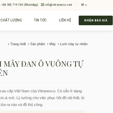
+84 905 719 769 (WhatsApp)
info@vitranexco.com
VI
CHẤT LƯỢNG
TIN TỨC
LIÊN HỆ
NHẬN BÁO GIÁ
Trang nhất
Sản phẩm
Mây
Lưới mây tự nhiên
I MÂY ĐAN Ô VUÔNG TỰ
ÊN
cao cấp Việt Nam của Vitranexco. Có sẵn ở dạng
kín & mở. Lý tưởng cho việc phục hồi đồ nội thất, tủ
cửa ra vào và đồ thủ công.