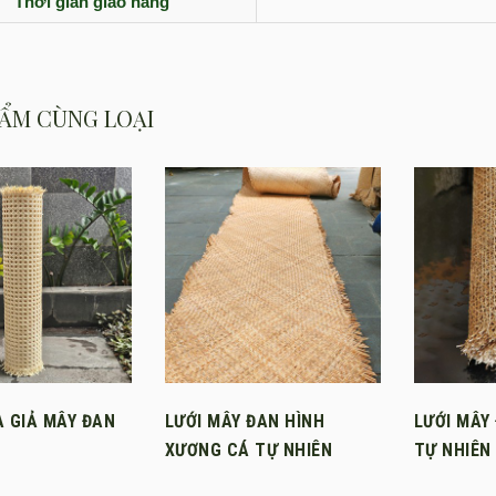
Thời gian giao hàng
ẨM CÙNG LOẠI
A GIẢ MÂY ĐAN
LƯỚI MÂY ĐAN HÌNH
LƯỚI MÂY
XƯƠNG CÁ TỰ NHIÊN
TỰ NHIÊN