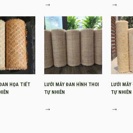
→
→
 ĐAN HỌA TIẾT
LƯỚI MÂY ĐAN HÌNH THOI
LƯỚI MÂY
HIÊN
TỰ NHIÊN
TỰ NHIÊN
→
→