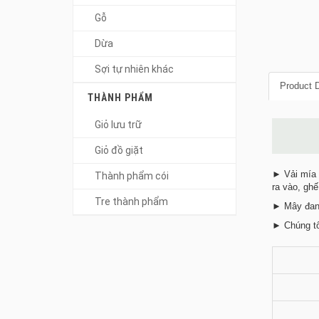
Gỗ
Dừa
Sợi tự nhiên khác
Product D
THÀNH PHẨM
Giỏ lưu trữ
Giỏ đồ giặt
► Vải mía l
Thành phẩm cói
ra vào, ghế
Tre thành phẩm
► Mây đan 
► Chúng tô