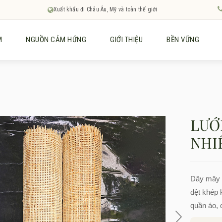
Xuất khẩu đi Châu Âu, Mỹ và toàn thế giới
M
NGUỒN CẢM HỨNG
GIỚI THIỆU
BỀN VỮNG
LƯỚ
NHI
Dây mây 
dệt khép 
quần áo, 