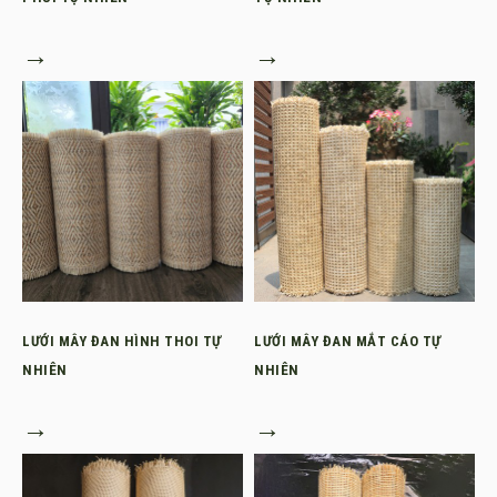
→
→
LƯỚI MÂY ĐAN HÌNH THOI TỰ
LƯỚI MÂY ĐAN MẮT CÁO TỰ
NHIÊN
NHIÊN
→
→