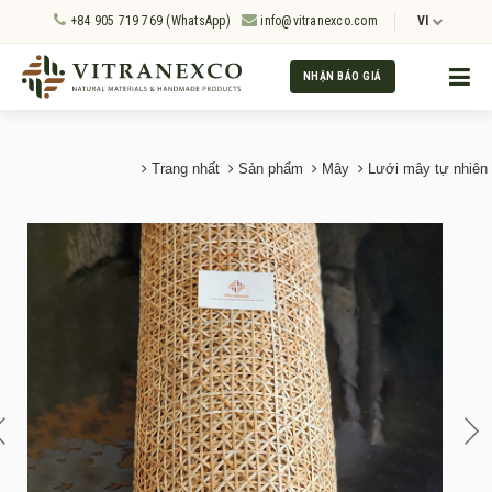
+84 905 719 769 (WhatsApp)
info@vitranexco.com
VI
NHẬN BÁO GIÁ
Trang nhất
Sản phẩm
Mây
Lưới mây tự nhiên