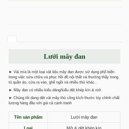
Lưới mây đan
► Vải mía là một loại vật liệu mây đan được sử dụng phổ biến
trong việc sửa chữa và phục hồi đồ nội thất và thường thấy trong
tủ quần áo, cửa ra vào, ghế ngồi và nhiều thứ khác..
► Mây đan có nhiều kiểu dáng/kiểu dệt khép kín & mở.
► Chúng tôi đang dệt vải mây thủ công kích thước tùy chỉnh chất
lượng hàng đầu với giá cả cạnh tranh
Tên sản phẩm
Lưới mây đan
Loại
Mở & dệt khép kín