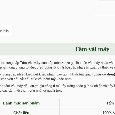
etails
Tấm vải mây
xco
cung cấp
Tấm vải mây
cao cấp (còn được gọi là cuộn vải mây hoặc vải
phẩm của chúng tôi được sử dụng rộng rãi bởi các nhà sản xuất và thiết kế đồ
i cung cấp nhiều kiểu dệt khác nhau, bao gồm
Hình bát giác (Lưới cổ điển)
 các yêu cầu về cấu trúc và thẩm mỹ khác nhau.
ác tấm vải mây đều được gia công tỉ mỉ, tẩy trắng hoặc giữ tự nhiên và sấy
 các tấm nội thất trong nhà và ngoài trời.
Danh mục sản phẩm
Tấm 
Chất liệu
100% V