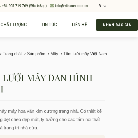
+84 905 719 769 (WhatsApp)
info@vitranexco.com
VI
CHẤT LƯỢNG
TIN TỨC
LIÊN HỆ
NHẬN BÁO GIÁ
Trang nhất
Sản phẩm
Mây
Tấm lưới mây Việt Nam
 LƯỚI MÂY ĐAN HÌNH
I
ây mây hoa văn kim cương trang nhã. Có thiết kế
 dệt chéo đẹp mắt, lý tưởng cho các tấm nội thất
à trang trí nhà cửa.