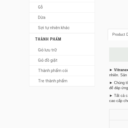
Gỗ
Dừa
Sợi tự nhiên khác
Product D
THÀNH PHẨM
Giỏ lưu trữ
Giỏ đồ giặt
►
Vitrane
Thành phẩm cói
nhiên. Sản 
Tre thành phẩm
► Chúng tô
để đáp ứng
► Tất cả c
cao cấp cho