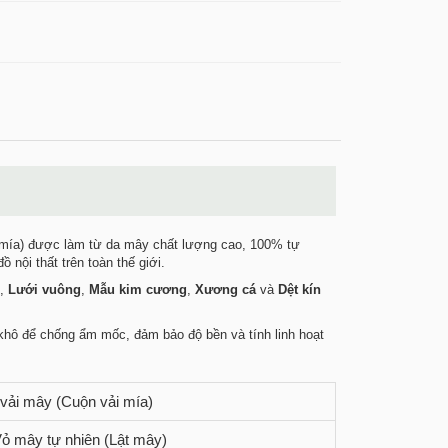
 mía) được làm từ da mây chất lượng cao, 100% tự
 nội thất trên toàn thế giới.
,
Lưới vuông
,
Mẫu kim cương
,
Xương cá
và
Dệt kín
 khô để chống ẩm mốc, đảm bảo độ bền và tính linh hoạt
vải mây (Cuộn vải mía)
ỏ mây tự nhiên (Lật mây)