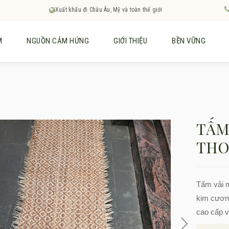
Xuất khẩu đi Châu Âu, Mỹ và toàn thế giới
M
NGUỒN CẢM HỨNG
GIỚI THIỆU
BỀN VỮNG
TẤM
THO
Tấm vải m
kim cương
cao cấp v