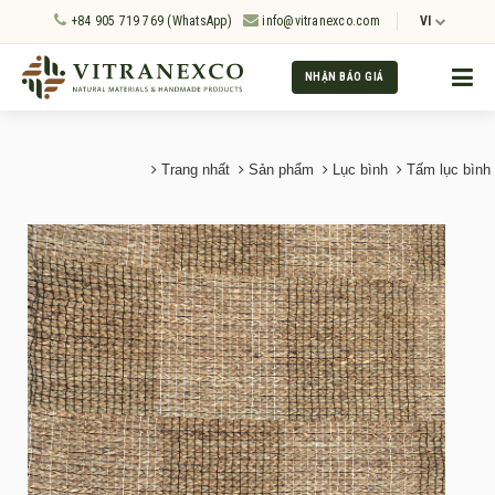
+84 905 719 769 (WhatsApp)
info@vitranexco.com
VI
NHẬN BÁO GIÁ
Trang nhất
Sản phẩm
Lục bình
Tấm lục bình