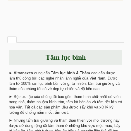
Tấm lục bình
►
Vitranexco
cung cấp
Tấm lục bình & Thảm
cao cấp được
làm thủ công bởi các nghệ nhân lành nghề của Việt Nam. Được
làm từ 100% sợi lục bình bền vững, tự nhiên, tấm trải giường và
thảm của chúng tôi có vẻ đẹp tự nhiên và độ bền cao.
► Bộ sưu tập của chúng tôi bao gồm thảm hình chữ nhật có viền
trang nhã, thảm nhuộm hình tròn, tấm lót bàn ăn và tấm dệt lớn có
hoa văn. Tất cả các sản phẩm đều được sấy khô và xử lý kỹ
lưỡng để chống nấm mốc, ẩm ướt.
► Những tấm trải giường và thảm thân thiện với môi trường này
được sử dụng rộng rãi làm thảm ở những khu vực mộc mạc, bày
trí bàn ăn, tấm phủ tường, tấm ốp trần và nguyên liệu thô để tạo