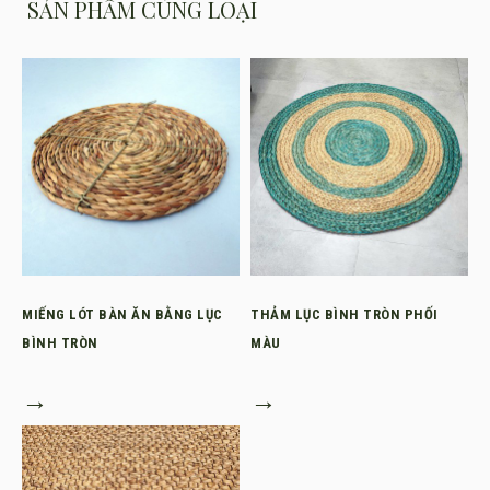
SẢN PHẨM CÙNG LOẠI
MIẾNG LÓT BÀN ĂN BẰNG LỤC
THẢM LỤC BÌNH TRÒN PHỐI
BÌNH TRÒN
MÀU
→
→