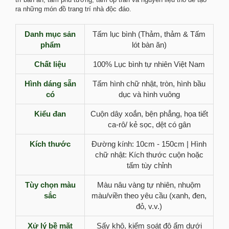
ra những món đồ trang trí nhà độc đáo.
Danh mục sản
Tấm lục bình (Thảm, thảm & Tấm
phẩm
lót bàn ăn)
Chất liệu
100% Lục bình tự nhiên Việt Nam
Hình dáng sẵn
Tấm hình chữ nhật, tròn, hình bầu
có
dục và hình vuông
Kiểu đan
Cuộn dây xoắn, bện phẳng, họa tiết
ca-rô/ kẻ sọc, dệt có gân
Kích thước
Đường kính: 10cm - 150cm | Hình
chữ nhật: Kích thước cuộn hoặc
tấm tùy chỉnh
Tùy chọn màu
Màu nâu vàng tự nhiên, nhuộm
sắc
màu/viền theo yêu cầu (xanh, đen,
đỏ, v.v.)
Xử lý bề mặt
Sấy khô, kiểm soát độ ẩm dưới