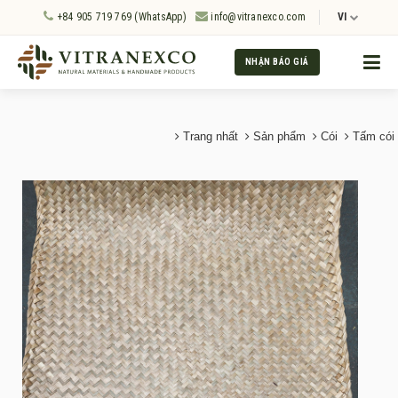
+84 905 719 769 (WhatsApp)
info@vitranexco.com
VI
NHẬN BÁO GIÁ
Trang nhất
Sản phẩm
Cói
Tấm cói