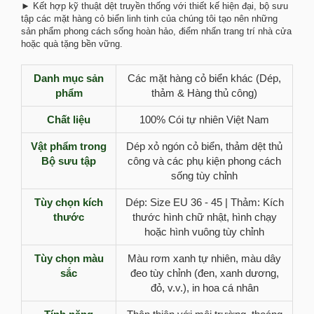
► Kết hợp kỹ thuật dệt truyền thống với thiết kế hiện đại, bộ sưu
tập các mặt hàng cỏ biển linh tinh của chúng tôi tạo nên những
sản phẩm phong cách sống hoàn hảo, điểm nhấn trang trí nhà cửa
hoặc quà tặng bền vững.
Danh mục sản
Các mặt hàng cỏ biển khác (Dép,
phẩm
thảm & Hàng thủ công)
Chất liệu
100% Cói tự nhiên Việt Nam
Vật phẩm trong
Dép xỏ ngón cỏ biển, thảm dệt thủ
Bộ sưu tập
công và các phụ kiện phong cách
sống tùy chỉnh
Tùy chọn kích
Dép: Size EU 36 - 45 | Thảm: Kích
thước
thước hình chữ nhật, hình chạy
hoặc hình vuông tùy chỉnh
Tùy chọn màu
Màu rơm xanh tự nhiên, màu dây
sắc
đeo tùy chỉnh (đen, xanh dương,
đỏ, v.v.), in hoa cá nhân