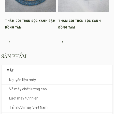
THẢM CÓI TRÒN SỌC XANH ĐẬM
THẢM CÓI TRÒN SỌC XANH
ĐỒNG TÂM
ĐỒNG TÂM
→
→
SẢN PHẨM
MÂY
Nguyên liệu mây
Vỏ mây chất lượng cao
Lưới mây tự nhiên
Tấm lưới mây Việt Nam