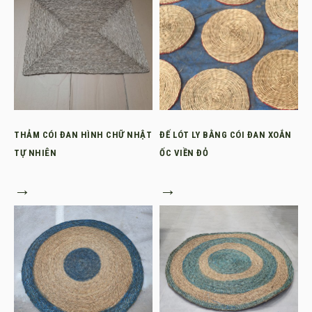
THẢM CÓI ĐAN HÌNH CHỮ NHẬT
ĐẾ LÓT LY BẰNG CÓI ĐAN XOẮN
TỰ NHIÊN
ỐC VIỀN ĐỎ
→
→