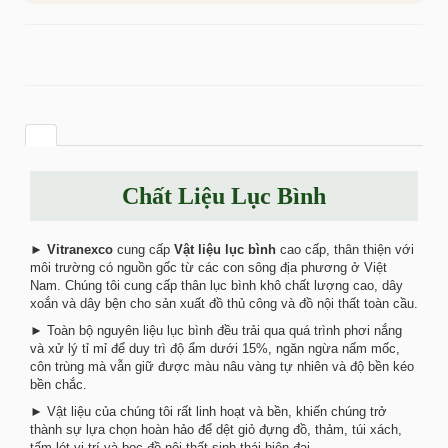
Chất Liệu Lục Bình
►
Vitranexco
cung cấp
Vật liệu lục bình
cao cấp, thân thiện với
môi trường có nguồn gốc từ các con sông địa phương ở Việt
Nam. Chúng tôi cung cấp thân lục bình khô chất lượng cao, dây
xoắn và dây bện cho sản xuất đồ thủ công và đồ nội thất toàn cầu.
► Toàn bộ nguyên liệu lục bình đều trải qua quá trình phơi nắng
và xử lý tỉ mỉ để duy trì độ ẩm dưới 15%, ngăn ngừa nấm mốc,
côn trùng mà vẫn giữ được màu nâu vàng tự nhiên và độ bền kéo
bền chắc.
► Vật liệu của chúng tôi rất linh hoạt và bền, khiến chúng trở
thành sự lựa chọn hoàn hảo để dệt giỏ đựng đồ, thảm, túi xách,
tấm lót vị trí và bọc đồ nội thất sinh thái hiện đại.