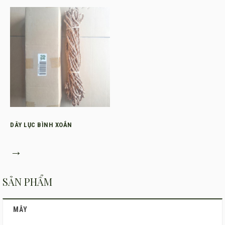
DÂY LỤC BÌNH XOẮN
→
SẢN PHẨM
MÂY