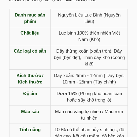
Danh mục sản
Nguyên Liệu Lục Bình (Nguyên
phẩm
Liệu)
Chất liệu
Lục bình 100% thiên nhiên Việt
Nam (Khô)
Các loại có sẵn
Dây thừng xoắn (xoắn tròn), Dây
bện (bện dẹt), Thân cây khô (coong
khô)
Kích thước /
Dây xoắn: 4mm - 12mm | Dây bện:
Kích thước
10mm - 25mm (Tùy chỉnh)
Độ ẩm
Dưới 15% (Phong khô hoàn toàn
hoặc sấy khô trong lò)
Màu sắc
Màu nâu vàng tự nhiên / Màu rơm
tự nhiên
Tính năng
100% có thể phân hủy sinh học, độ
dẻo cao, kết cấu mềm, độ bền kéo