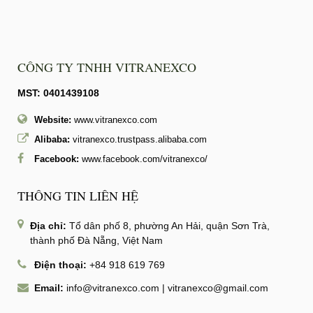
CÔNG TY TNHH VITRANEXCO
MST: 0401439108
Website:
www.vitranexco.com
Alibaba:
vitranexco.trustpass.alibaba.com
Facebook:
www.facebook.com/vitranexco/
THÔNG TIN LIÊN HỆ
Địa chỉ:
Tổ dân phố 8, phường An Hải, quận Sơn Trà,
thành phố Đà Nẵng, Việt Nam
Điện thoại:
+84 918 619 769
Email:
info@vitranexco.com
|
vitranexco@gmail.com