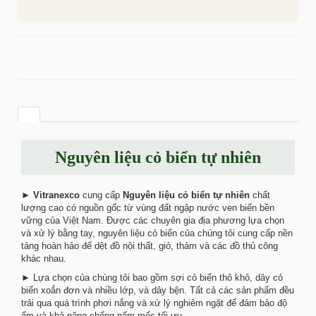
Nguyên liệu cỏ biển tự nhiên
►
Vitranexco
cung cấp
Nguyên liệu cỏ biển tự nhiên
chất
lượng cao có nguồn gốc từ vùng đất ngập nước ven biển bền
vững của Việt Nam. Được các chuyên gia địa phương lựa chọn
và xử lý bằng tay, nguyên liệu cỏ biển của chúng tôi cung cấp nền
tảng hoàn hảo để dệt đồ nội thất, giỏ, thảm và các đồ thủ công
khác nhau.
► Lựa chọn của chúng tôi bao gồm sợi cỏ biển thô khô, dây cỏ
biển xoắn đơn và nhiều lớp, và dây bện. Tất cả các sản phẩm đều
trải qua quá trình phơi nắng và xử lý nghiêm ngặt để đảm bảo độ
ẩm và khả năng chống nấm mốc tối ưu.