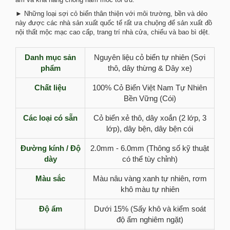
► Những loại sợi cỏ biển thân thiện với môi trường, bền và dẻo
này được các nhà sản xuất quốc tế rất ưa chuộng để sản xuất đồ
nội thất mộc mạc cao cấp, trang trí nhà cửa, chiếu và bao bì dệt.
Danh mục sản
Nguyên liệu cỏ biển tự nhiên (Sợi
phẩm
thô, dây thừng & Dây xe)
Chất liệu
100% Cỏ Biển Việt Nam Tự Nhiên
Bền Vững (Cói)
Các loại có sẵn
Cỏ biển xẻ thô, dây xoắn (2 lớp, 3
lớp), dây bện, dây bện cói
Đường kính / Độ
2.0mm - 6.0mm (Thông số kỹ thuật
dày
có thể tùy chỉnh)
Màu sắc
Màu nâu vàng xanh tự nhiên, rơm
khô màu tự nhiên
Độ ẩm
Dưới 15% (Sấy khô và kiểm soát
độ ẩm nghiêm ngặt)